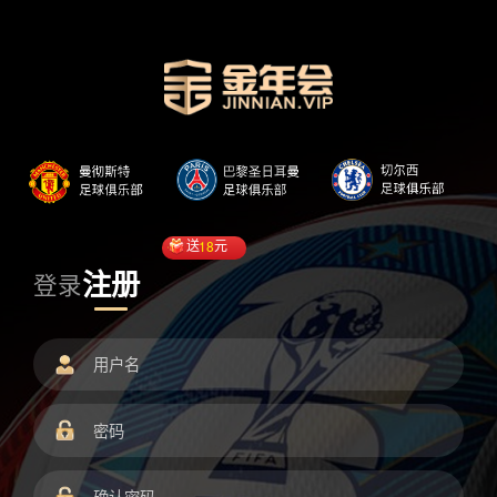
送
18
元
注册
登录