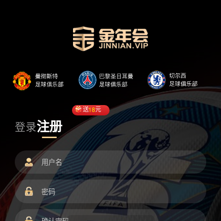
送
18
元
注册
登录