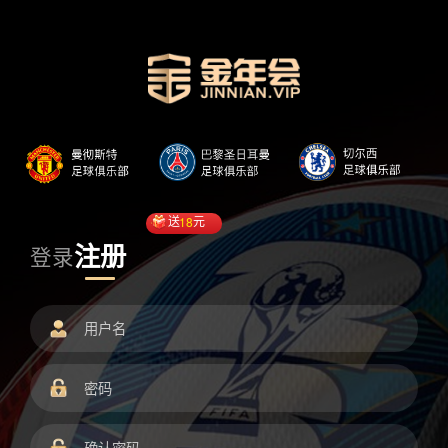
送
18
元
注册
登录