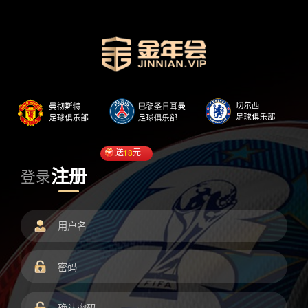
送
18
元
注册
登录