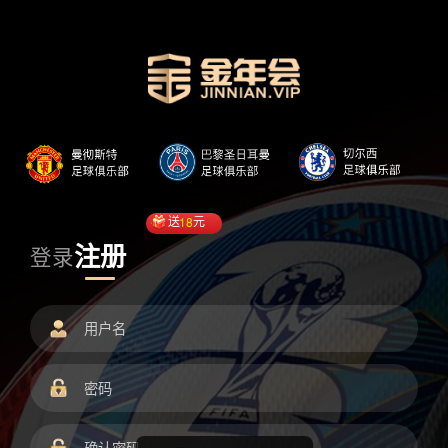
送
18
元
注册
登录