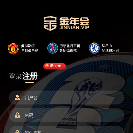
送
18
元
注册
登录