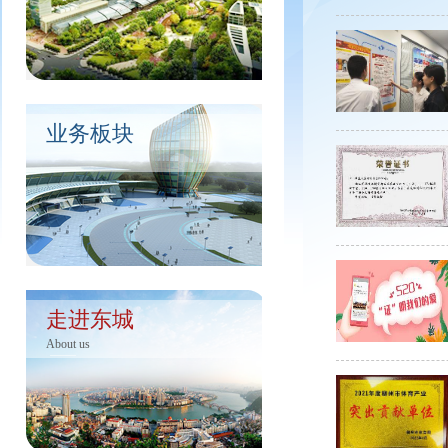
业务板块
走进东城
About us