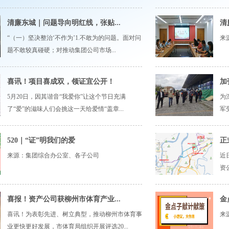
清廉东城｜问题导向明红线，张贴...
清
“（一）坚决整治‘不作为’1.不敢为的问题。面对问
来
题不敢较真碰硬；对推动集团公司市场...
喜讯！项目喜成双，领证宜公开！
加
5月20日，因其谐音“我爱你”让这个节日充满
为
了“爱”的滋味人们会挑这一天给爱情“盖章...
军
520｜“证”明我们的爱
正
来源：集团综合办公室、各子公司
近
资
喜报！资产公司获柳州市体育产业...
金
喜讯！为表彰先进、树立典型，推动柳州市体育事
来
业更快更好发展，市体育局组织开展评选20...