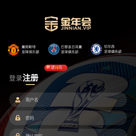
送
18
元
注册
登录